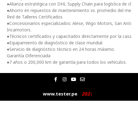
●Alianza estratégica con DHL Supply Chain para logística de clas
●Ahorro en repuestos de mantenimiento vs. promedio del merc
Red de Talleres Certificados
●Concesionarios especializados: Alese, Wigo Motors, San Antoni
Incamotors.
●Técnicos certificados y capacitados directamente por la casa m
●Equipamiento de diagnóstico de clase mundial.
●Servicio de diagnóstico técnico en 24 horas máximo.
Garantía Diferenciada
●7 años o 200,000 km de garantía para todos los vehículos.
F
I
Y
E
a
n
o
n
c
s
u
v
e
t
t
e
www.tester.pe
2
0
2
5
|
b
a
u
l
o
g
b
o
o
r
e
p
k
a
e
-
m
f