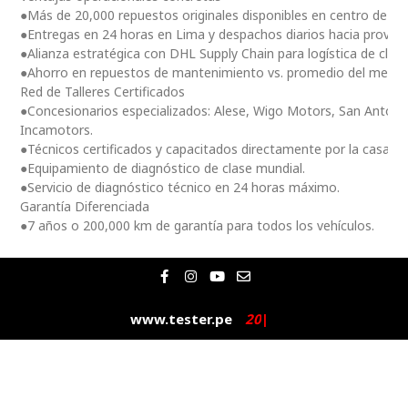
●Más de 20,000 repuestos originales disponibles en centro de dis
●Entregas en 24 horas en Lima y despachos diarios hacia provinc
●Alianza estratégica con DHL Supply Chain para logística de clas
●Ahorro en repuestos de mantenimiento vs. promedio del merc
Red de Talleres Certificados
●Concesionarios especializados: Alese, Wigo Motors, San Antoni
Incamotors.
●Técnicos certificados y capacitados directamente por la casa m
●Equipamiento de diagnóstico de clase mundial.
●Servicio de diagnóstico técnico en 24 horas máximo.
Garantía Diferenciada
●7 años o 200,000 km de garantía para todos los vehículos.
F
I
Y
E
a
n
o
n
c
s
u
v
e
t
t
e
www.tester.pe
2
0
2
5
|
b
a
u
l
o
g
b
o
o
r
e
p
k
a
e
-
m
f