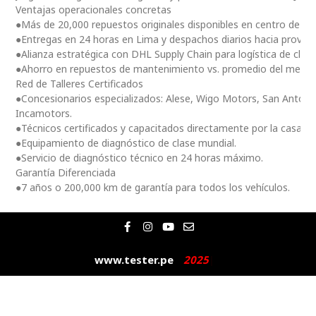
Ventajas operacionales concretas
●Más de 20,000 repuestos originales disponibles en centro de dis
●Entregas en 24 horas en Lima y despachos diarios hacia provinc
●Alianza estratégica con DHL Supply Chain para logística de clas
●Ahorro en repuestos de mantenimiento vs. promedio del merc
Red de Talleres Certificados
●Concesionarios especializados: Alese, Wigo Motors, San Antoni
Incamotors.
●Técnicos certificados y capacitados directamente por la casa m
●Equipamiento de diagnóstico de clase mundial.
●Servicio de diagnóstico técnico en 24 horas máximo.
Garantía Diferenciada
●7 años o 200,000 km de garantía para todos los vehículos.
F
I
Y
E
a
n
o
n
c
s
u
v
e
t
t
e
www.tester.pe
2
0
2
5
|
b
a
u
l
o
g
b
o
o
r
e
p
k
a
e
-
m