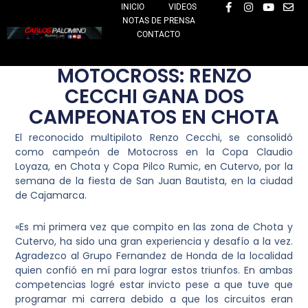
F
I
Y
E
Ir
INICIO
VIDEOS
a
n
o
n
NOTAS DE PRENSA
al
c
s
u
v
e
t
t
e
CONTACTO
contenido
b
a
u
l
o
g
b
o
o
r
e
p
MOTOCROSS: RENZO
k
a
e
-
m
CECCHI GANA DOS
f
CAMPEONATOS EN CHOTA
El reconocido multipiloto Renzo Cecchi, se consolidó
como campeón de Motocross en la Copa Claudio
Loyaza, en Chota y Copa Pilco Rumic, en Cutervo, por la
semana de la fiesta de San Juan Bautista, en la ciudad
de Cajamarca.
«Es mi primera vez que compito en las zona de Chota y
Cutervo, ha sido una gran experiencia y desafío a la vez.
Agradezco al Grupo Fernandez de Honda de la localidad
quien confió en mí para lograr estos triunfos. En ambas
competencias logré estar invicto pese a que tuve que
programar mi carrera debido a que los circuitos eran