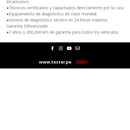
Incamotors.
●Técnicos certificados y capacitados directamente por la casa m
●Equipamiento de diagnóstico de clase mundial.
●Servicio de diagnóstico técnico en 24 horas máximo.
Garantía Diferenciada
●7 años o 200,000 km de garantía para todos los vehículos.
F
I
Y
E
a
n
o
n
c
s
u
v
e
t
t
e
www.tester.pe
2
0
2
5
|
b
a
u
l
o
g
b
o
o
r
e
p
k
a
e
-
m
f