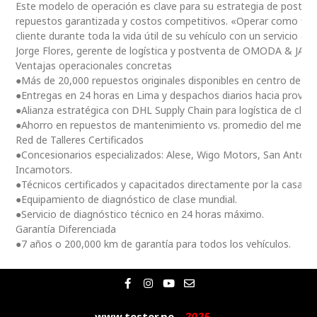
Este modelo de operación es clave para su estrategia de postventa
repuestos garantizada y costos competitivos. «Operar como fili
cliente durante toda la vida útil de su vehículo con un servicio ce
Jorge Flores, gerente de logística y postventa de OMODA & JAE
Ventajas operacionales concretas
●Más de 20,000 repuestos originales disponibles en centro de dis
●Entregas en 24 horas en Lima y despachos diarios hacia provinc
●Alianza estratégica con DHL Supply Chain para logística de clas
●Ahorro en repuestos de mantenimiento vs. promedio del merc
Red de Talleres Certificados
●Concesionarios especializados: Alese, Wigo Motors, San Antoni
Incamotors.
●Técnicos certificados y capacitados directamente por la casa m
●Equipamiento de diagnóstico de clase mundial.
●Servicio de diagnóstico técnico en 24 horas máximo.
Garantía Diferenciada
●7 años o 200,000 km de garantía para todos los vehículos.
F
I
Y
E
a
n
o
n
c
s
u
v
e
t
t
e
www.tester.pe
2
0
2
5
|