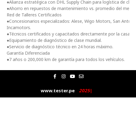
●Alianza estratégica con DHL Supply Chain para logística de clas
●Ahorro en repuestos de mantenimiento vs. promedio del merc
Red de Talleres Certificados
●Concesionarios especializados: Alese, Wigo Motors, San Antoni
Incamotors.
●Técnicos certificados y capacitados directamente por la casa m
●Equipamiento de diagnóstico de clase mundial.
●Servicio de diagnóstico técnico en 24 horas máximo.
Garantía Diferenciada
●7 años o 200,000 km de garantía para todos los vehículos.
F
I
Y
E
a
n
o
n
c
s
u
v
e
t
t
e
www.tester.pe
2
0
2
5
|
b
a
u
l
o
g
b
o
o
r
e
p
k
a
e
-
m
f