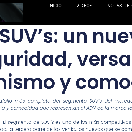
INICIO
VIDEOS
NOTAS DE 
SUV’s: un nue
uridad, versa
mismo y como
rtafolio más completo del segmento SUV´s del merca
ogía y comodidad que representan el ADN de la marca j
 El segmento de SUV´s es uno de los más competitivos 
dad, la tercera parte de los vehículos nuevos que se co