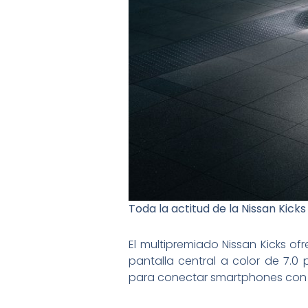
Toda la actitud de la Nissan Kick
El multipremiado Nissan Kicks o
pantalla central a color de 7.0
para conectar smartphones con 