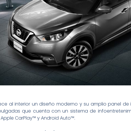
s
frece al interior un diseño moderno y su amplio panel d
 pulgadas que cuenta con un sistema de infoentretenimi
Apple CarPlay™ y Android Auto™.