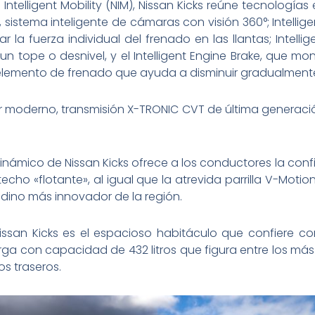
n Intelligent Mobility (NIM), Nissan Kicks reúne tecnolog
, sistema inteligente de cámaras con visión 360°; Intellige
 la fuerza individual del frenado en las llantas; Intellig
un tope o desnivel, y el Intelligent Engine Brake, que mo
emento de frenado que ayuda a disminuir gradualmente 
r moderno, transmisión X-TRONIC CVT de última generació
rodinámico de Nissan Kicks ofrece a los conductores la 
echo «flotante», al igual que la atrevida parrilla V-Motion
adino más innovador de la región.
 Nissan Kicks es el espacioso habitáculo que confiere 
rga con capacidad de 432 litros que figura entre los má
os traseros.