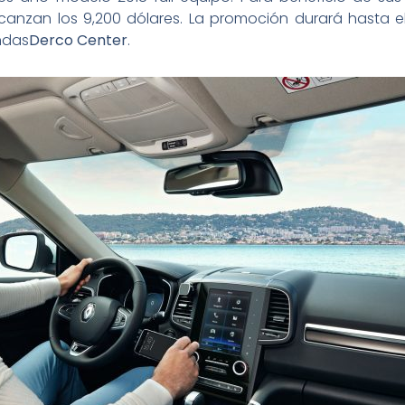
canzan los 9,200 dólares. La promoción durará hasta e
endas
Derco Center
.