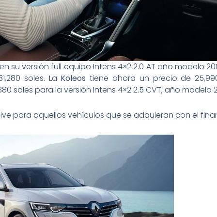
en su versión full equipo Intens 4×2 2.0 AT año modelo 20
1,280 soles. La
Koleos
tiene ahora un precio de 25,99
80 soles para la versión Intens 4×2 2.5 CVT, año modelo 2
sive para aquellos vehículos que se adquieran con el fin