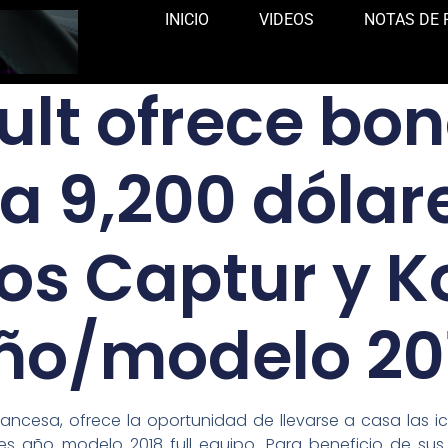
INICIO
VIDEOS
NOTAS DE 
lt ofrece bo
a 9,200 dólar
s Captur y K
ño/modelo 20
ancesa, ofrece la oportunidad de llevarse a casa las i
des año modelo 2018 full equipo. Para beneficio de sus