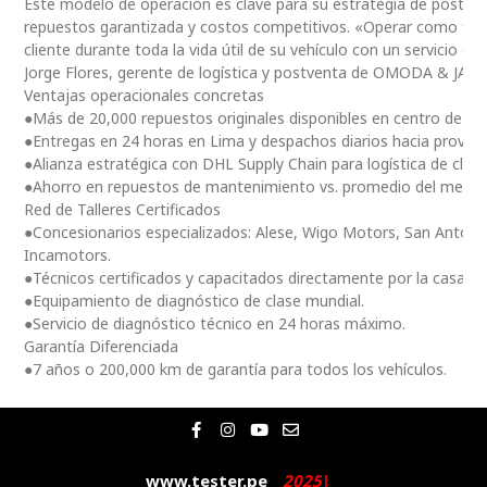
Este modelo de operación es clave para su estrategia de postventa
repuestos garantizada y costos competitivos. «Operar como fili
cliente durante toda la vida útil de su vehículo con un servicio ce
Jorge Flores, gerente de logística y postventa de OMODA & JAE
Ventajas operacionales concretas
●Más de 20,000 repuestos originales disponibles en centro de dis
●Entregas en 24 horas en Lima y despachos diarios hacia provinc
●Alianza estratégica con DHL Supply Chain para logística de clas
●Ahorro en repuestos de mantenimiento vs. promedio del merc
Red de Talleres Certificados
●Concesionarios especializados: Alese, Wigo Motors, San Antoni
Incamotors.
●Técnicos certificados y capacitados directamente por la casa m
●Equipamiento de diagnóstico de clase mundial.
●Servicio de diagnóstico técnico en 24 horas máximo.
Garantía Diferenciada
●7 años o 200,000 km de garantía para todos los vehículos.
F
I
Y
E
a
n
o
n
c
s
u
v
e
t
t
e
www.tester.pe
2
0
2
5
|