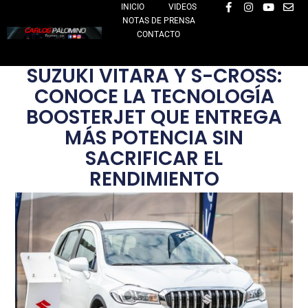
F
I
Y
E
Ir
INICIO
VIDEOS
a
n
o
n
NOTAS DE PRENSA
al
c
s
u
v
e
t
t
e
CONTACTO
contenido
b
a
u
l
o
g
b
o
o
r
e
p
SUZUKI VITARA Y S-CROSS:
k
a
e
-
m
CONOCE LA TECNOLOGÍA
f
BOOSTERJET QUE ENTREGA
MÁS POTENCIA SIN
SACRIFICAR EL
RENDIMIENTO