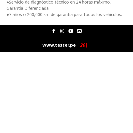
●Servicio de diagnóstico técnico en 24 horas máximo.
Garantía Diferenciada
●7 años o 200,000 km de garantía para todos los vehículos.
F
I
Y
E
a
n
o
n
c
s
u
v
e
t
t
e
www.tester.pe
2
0
2
|
b
a
u
l
o
g
b
o
o
r
e
p
k
a
e
-
m
f