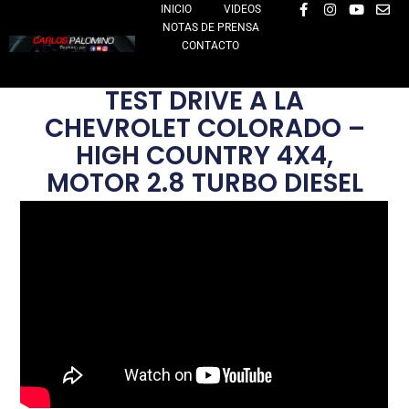
F
I
Y
E
Ir
INICIO
VIDEOS
a
n
o
n
NOTAS DE PRENSA
al
c
s
u
v
e
t
t
e
CONTACTO
contenido
b
a
u
l
o
g
b
o
o
r
e
p
TEST DRIVE A LA
k
a
e
-
m
CHEVROLET COLORADO –
f
HIGH COUNTRY 4X4,
MOTOR 2.8 TURBO DIESEL