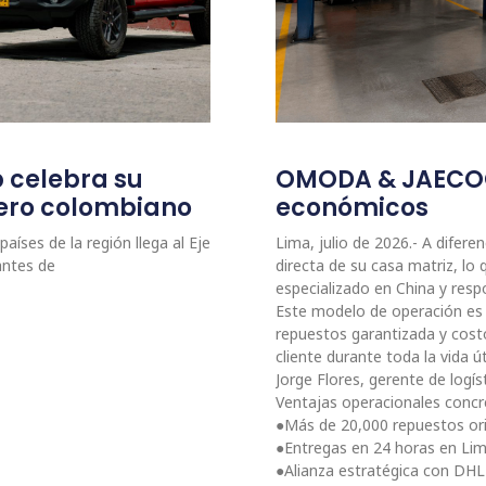
p celebra su
OMODA & JAECOO:
etero colombiano
económicos
aíses de la región llega al Eje
Lima, julio de 2026.- A dife
antes de
directa de su casa matriz, l
especializado en China y resp
Este modelo de operación es c
repuestos garantizada y cost
cliente durante toda la vida ú
Jorge Flores, gerente de lo
Ventajas operacionales conc
●Más de 20,000 repuestos orig
●Entregas en 24 horas en Lim
●Alianza estratégica con DHL 