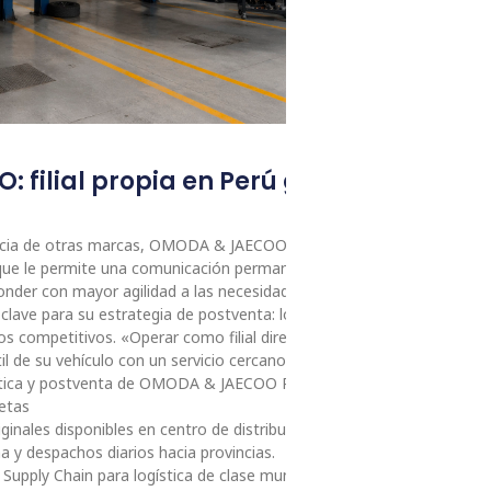
 filial propia en Perú garantiza repu
rencia de otras marcas, OMODA & JAECOO opera en el Perú como filial
o que le permite una comunicación permanente con su equipo
onder con mayor agilidad a las necesidades del mercado local.
lave para su estrategia de postventa: logística ágil, disponibilidad d
os competitivos. «Operar como filial directa nos permite acompañar
til de su vehículo con un servicio cercano, eficiente y confiable», señ
gística y postventa de OMODA & JAECOO Perú.
retas
inales disponibles en centro de distribución propio.
a y despachos diarios hacia provincias.
Supply Chain para logística de clase mundial.