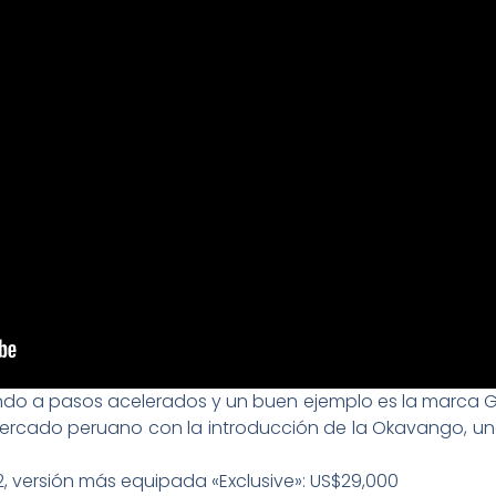
ndo a pasos acelerados y un buen ejemplo es la marca 
ercado peruano con la introducción de la Okavango, una
, versión más equipada «Exclusive»: US$29,000