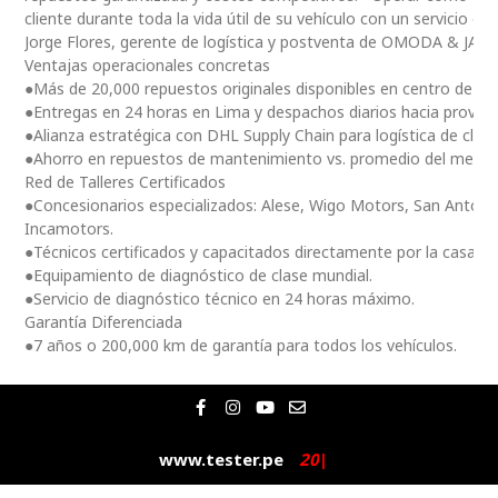
cliente durante toda la vida útil de su vehículo con un servicio ce
Jorge Flores, gerente de logística y postventa de OMODA & JAE
Ventajas operacionales concretas
●Más de 20,000 repuestos originales disponibles en centro de dis
●Entregas en 24 horas en Lima y despachos diarios hacia provinc
●Alianza estratégica con DHL Supply Chain para logística de clas
●Ahorro en repuestos de mantenimiento vs. promedio del merc
Red de Talleres Certificados
●Concesionarios especializados: Alese, Wigo Motors, San Antoni
Incamotors.
●Técnicos certificados y capacitados directamente por la casa m
●Equipamiento de diagnóstico de clase mundial.
●Servicio de diagnóstico técnico en 24 horas máximo.
Garantía Diferenciada
●7 años o 200,000 km de garantía para todos los vehículos.
F
I
Y
E
a
n
o
n
c
s
u
v
e
t
t
e
www.tester.pe
2
0
2
|
b
a
u
l
o
g
b
o