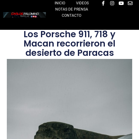
F
I
Y
E
Ir
INICIO
VIDEOS
a
n
o
n
NOTAS DE PRENSA
al
c
s
u
v
e
t
t
e
CONTACTO
contenido
b
a
u
l
o
g
b
o
o
r
e
p
Los Porsche 911, 718 y
k
a
e
-
m
Macan recorrieron el
f
desierto de Paracas