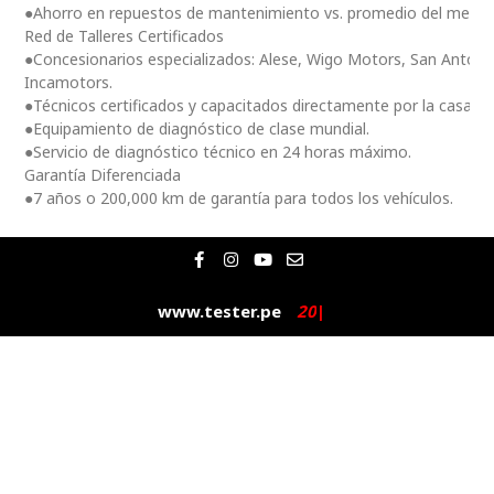
●Ahorro en repuestos de mantenimiento vs. promedio del merc
Red de Talleres Certificados
●Concesionarios especializados: Alese, Wigo Motors, San Antoni
Incamotors.
●Técnicos certificados y capacitados directamente por la casa m
●Equipamiento de diagnóstico de clase mundial.
●Servicio de diagnóstico técnico en 24 horas máximo.
Garantía Diferenciada
●7 años o 200,000 km de garantía para todos los vehículos.
F
I
Y
E
a
n
o
n
c
s
u
v
e
t
t
e
www.tester.pe
2
0
2
5
|
b
a
u
l
o
g
b
o
o
r
e
p
k
a
e
-
m
f