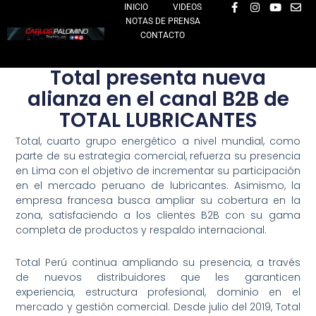
F
I
Y
E
Ir
INICIO
VIDEOS
a
n
o
n
NOTAS DE PRENSA
al
c
s
u
v
e
t
t
e
CONTACTO
contenido
b
a
u
l
o
g
b
o
o
r
e
p
Total presenta nueva
k
a
e
-
m
alianza en el canal B2B de
f
TOTAL LUBRICANTES
Total, cuarto grupo energético a nivel mundial, como
parte de su estrategia comercial, refuerza su presencia
en Lima con el objetivo de incrementar su participación
en el mercado peruano de lubricantes. Asimismo, la
empresa francesa busca ampliar su cobertura en la
zona, satisfaciendo a los clientes B2B con su gama
completa de productos y respaldo internacional.
Total Perú continua ampliando su presencia, a través
de nuevos distribuidores que les garanticen
experiencia, estructura profesional, dominio en el
mercado y gestión comercial. Desde julio del 2019, Total